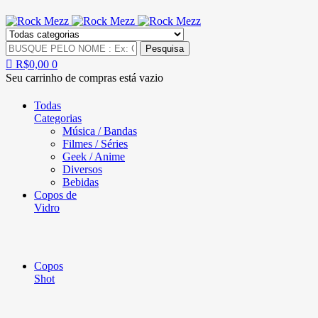
R$
0,00
0
Seu carrinho de compras está vazio
Todas
Categorias
Música / Bandas
Filmes / Séries
Geek / Anime
Diversos
Bebidas
Copos de
Vidro
Copos
Shot