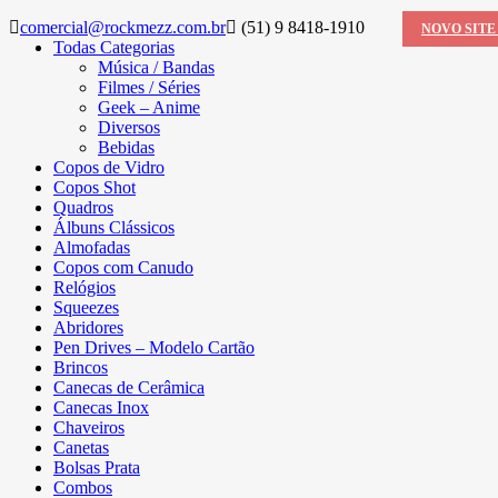
comercial@rockmezz.com.br
(51) 9 8418-1910
NOVO SITE
Todas Categorias
Música / Bandas
Filmes / Séries
Geek – Anime
Diversos
Bebidas
Copos de Vidro
Copos Shot
Quadros
Álbuns Clássicos
Almofadas
Copos com Canudo
Relógios
Squeezes
Abridores
Pen Drives – Modelo Cartão
Brincos
Canecas de Cerâmica
Canecas Inox
Chaveiros
Canetas
Bolsas Prata
Combos