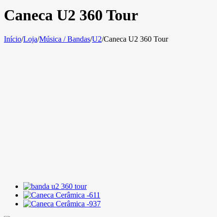
Caneca U2 360 Tour
Início
/
Loja
/
Música / Bandas
/
U2
/
Caneca U2 360 Tour