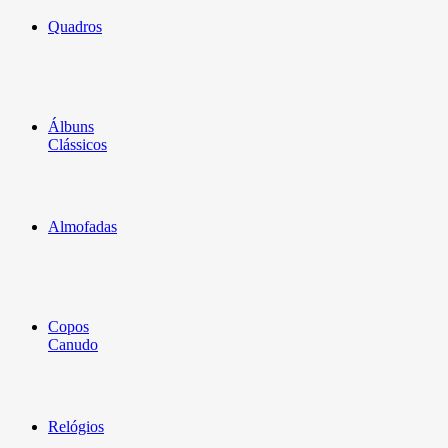
Quadros
Álbuns
Clássicos
Almofadas
Copos
Canudo
Relógios