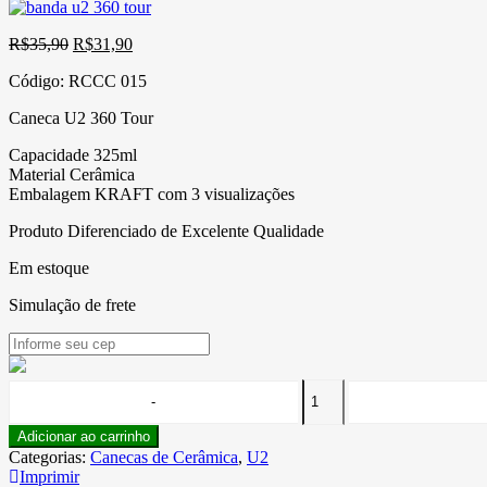
O
O
R$
35,90
R$
31,90
preço
preço
Código:
RCCC 015
original
atual
era:
é:
Caneca U2 360 Tour
R$35,90.
R$31,90.
Capacidade 325ml
Material Cerâmica
Embalagem KRAFT com 3 visualizações
Produto Diferenciado de Excelente Qualidade
Em estoque
Simulação de frete
Adicionar ao carrinho
Categorias:
Canecas de Cerâmica
,
U2
Imprimir