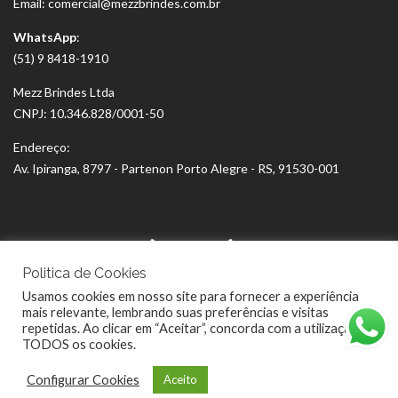
Email: comercial@mezzbrindes.com.br
WhatsApp
:
(51) 9 8418-1910
Mezz Brindes Ltda
CNPJ: 10.346.828/0001-50
Endereço:
Av. Ipiranga, 8797 - Partenon Porto Alegre - RS, 91530-001
Politica de Cookies
Usamos cookies em nosso site para fornecer a experiência
mais relevante, lembrando suas preferências e visitas
repetidas. Ao clicar em “Aceitar”, concorda com a utilização de
TODOS os cookies.
Configurar Cookies
Aceito