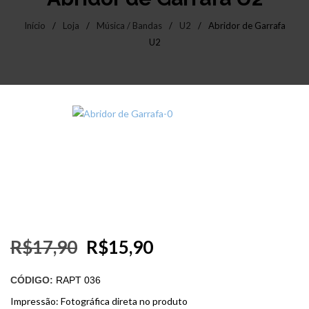
Início
/
Loja
/
Música / Bandas
/
U2
/
Abridor de Garrafa
U2
R$
17,90
R$
15,90
CÓDIGO:
RAPT 036
Impressão: Fotográfica direta no produto