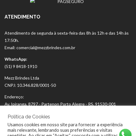
ATENDIMENTO
Atendimento de segunda à sexta-feira das 8h às 12h e das 14h às
17:50h.
Email: comercial@mezzbrindes.com.br
WhatsApp
:
(51) 9 8418-1910
Mezz Brindes Ltda
CNPJ: 10.346.828/0001-50
Endereço:
Av. Ipiranga, 8797 - Partenon Porto Alegre - RS, 91530-001
Politica de Cookies
Usamos cookies em nosso site para fornecer a experiência
mais relevante, lembrando suas preferências e visitas
repetidas. Ao clicar em “Aceitar”, concorda com a utilização de