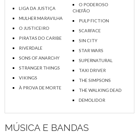
O PODEROSO
LIGA DA JUSTIÇA
CHEFÃO
MULHER MARAVILHA
PULP FICTION
O JUSTICEIRO
SCARFACE
PIRATAS DO CARIBE
SIN CITY
RIVERDALE
STAR WARS
SONS OF ANARCHY
SUPERNATURAL
STRANGER THINGS
TAXI DRIVER
VIKINGS
THE SIMPSONS
À PROVA DE MORTE
THE WALKING DEAD
DEMOLIDOR
MÚSICA E BANDAS