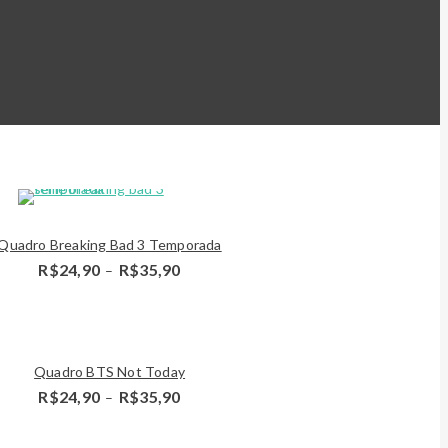
Detalhes
Quadro Breaking Bad 3 Temporada
Price
R$
24,90
R$
35,90
–
range:
R$24,90
through
R$35,90
Detalhes
Quadro BTS Not Today
Price
R$
24,90
R$
35,90
–
range:
R$24,90