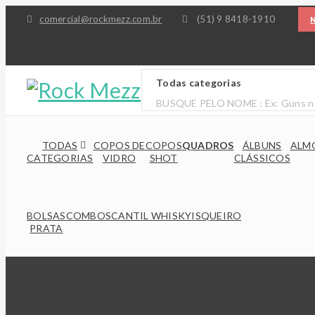
comercial@rockmezz.com.br
(51) 9 8418-1910
N
TODAS
COPOS DE
COPOS
QUADROS
ÁLBUNS
ALM
CATEGORIAS
VIDRO
SHOT
CLÁSSICOS
BOLSAS
COMBOS
CANTIL WHISKY
ISQUEIRO
PRATA