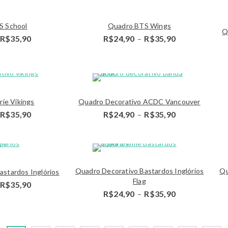
through
through
R$35,90
R$35,90
Detalhes
S School
Quadro BTS Wings
Q
Price
Price
R$
35,90
R$
24,90
R$
35,90
–
range:
range:
R$24,90
R$24,90
through
through
R$35,90
R$35,90
Detalhes
Detalh
rie Vikings
Quadro Decorativo ACDC Vancouver
Price
Price
R$
35,90
R$
24,90
R$
35,90
–
range:
range:
R$24,90
R$24,90
through
through
R$35,90
R$35,90
Detalhes
Detalh
Quadro Decorativo Bastardos Inglórios
Qu
astardos Inglórios
Flag
Price
R$
35,90
range:
Price
R$
24,90
R$
35,90
–
R$24,90
range:
through
R$24,90
R$35,90
through