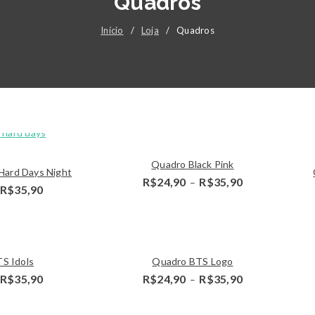
Quadros
Início
/
Loja
/
Quadros
Detalhes
Detalhes
Quadro Black Pink
Hard Days Night
Price
R$
24,90
R$
35,90
–
Price
R$
35,90
range:
range:
R$24,90
R$24,90
through
through
R$35,90
R$35,90
Detalhes
S Idols
Quadro BTS Logo
Price
Price
R$
35,90
R$
24,90
R$
35,90
–
range:
range:
R$24,90
R$24,90