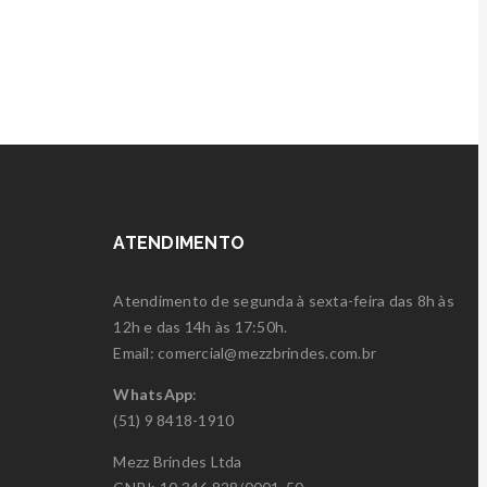
R$35,90
ATENDIMENTO
Atendimento de segunda à sexta-feira das 8h às
12h e das 14h às 17:50h.
Email: comercial@mezzbrindes.com.br
WhatsApp
:
(51) 9 8418-1910
Mezz Brindes Ltda