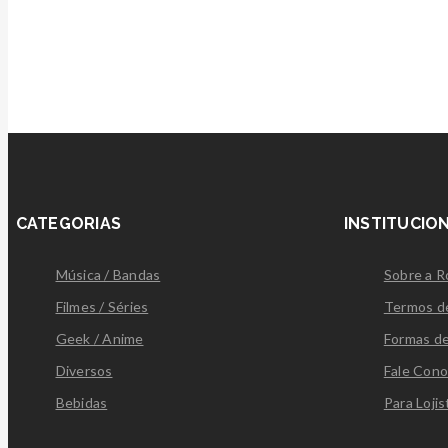
CATEGORIAS
INSTITUCIO
Música / Bandas
Sobre a 
Filmes / Séries
Termos d
Geek / Anime
Formas d
Diversos
Fale Con
Bebidas
Para Lojis