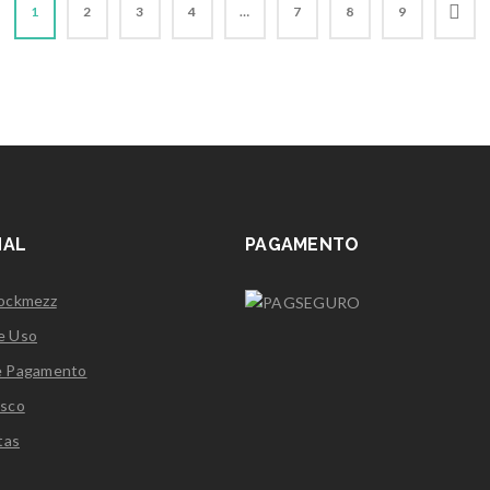
R$35,90
1
2
3
4
…
7
8
9
NAL
PAGAMENTO
Rockmezz
e Uso
e Pagamento
osco
tas