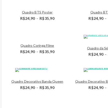
through
R$35,90
Detalhes
Detalhes
Quadro BTS Poster
Quadro BT
Price
R$
24,90
R$
35,90
R$
24,90
–
–
range:
R$24,90
through
R$35,90
Detalhes
Quadro Coringa Filme
Quadro da Sé
Price
R$
24,90
R$
35,90
–
R$
24,90
–
range:
R$24,90
through
R$35,90
Detalhes
Quadro Decorativo Banda Queen
Quadro Decorativo B
Price
R$
24,90
R$
35,90
R$
24,90
–
–
range:
R$24,90
through
R$35,90