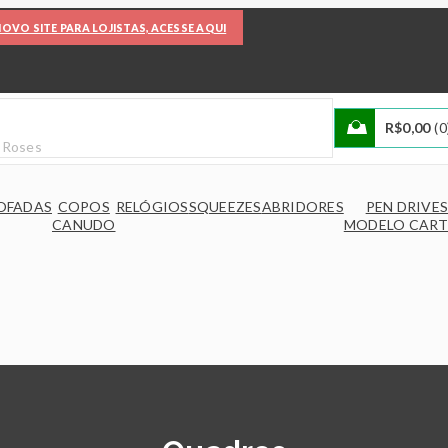
OVO SITE PARA LOJISTAS, ACESSE AQUI
R$
0,00
0
OFADAS
COPOS
RELÓGIOS
SQUEEZES
ABRIDORES
PEN DRIVE
CANUDO
MODELO CAR