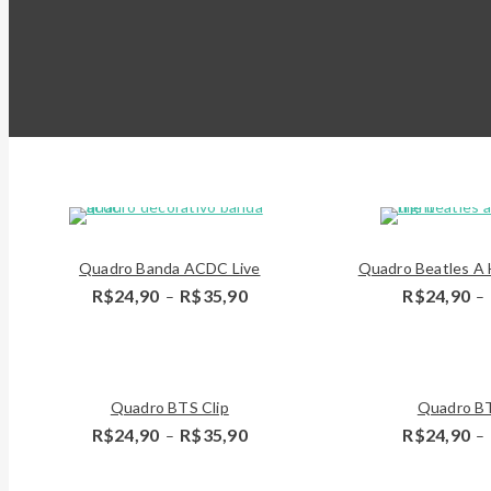
Detalhes
Quadro Banda ACDC Live
Quadro Beatles A 
Price
R$
24,90
R$
35,90
R$
24,90
–
–
range:
R$24,90
through
R$35,90
Detalhes
Detalhes
Quadro BTS Clip
Quadro BT
Price
R$
24,90
R$
35,90
R$
24,90
–
–
range:
R$24,90