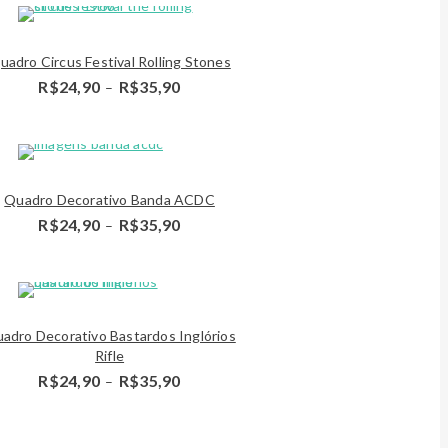
through
R$35,90
Detalhes
uadro Circus Festival Rolling Stones
Price
R$
24,90
R$
35,90
–
range:
R$24,90
through
R$35,90
es
Detalhes
Quadro Decorativo Banda ACDC
Price
R$
24,90
R$
35,90
–
range:
R$24,90
through
R$35,90
es
Detalhes
adro Decorativo Bastardos Inglórios
Rifle
Price
R$
24,90
R$
35,90
–
range:
R$24,90
through