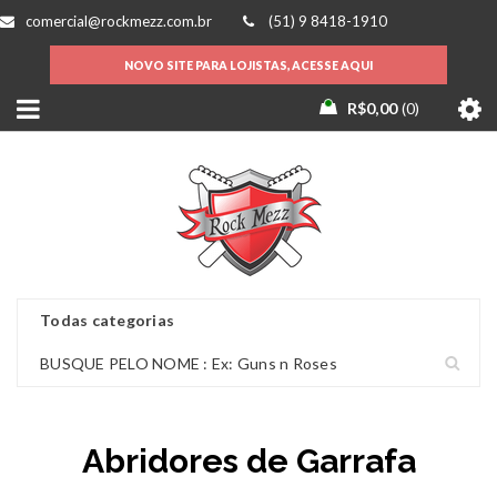
comercial@rockmezz.com.br
(51) 9 8418-1910
NOVO SITE PARA LOJISTAS, ACESSE AQUI
R$
0,00
0
Abridores de Garrafa