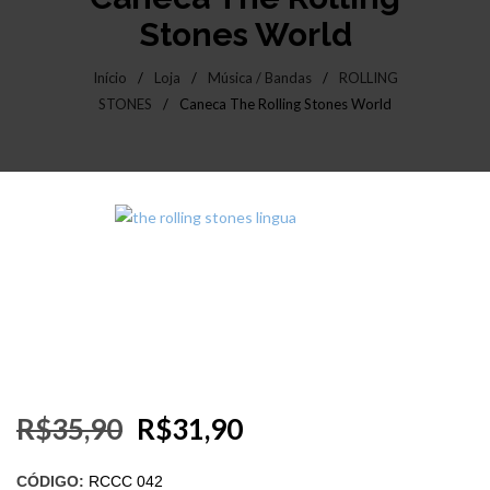
Stones World
Início
/
Loja
/
Música / Bandas
/
ROLLING
STONES
/
Caneca The Rolling Stones World
R$
35,90
R$
31,90
CÓDIGO:
RCCC 042