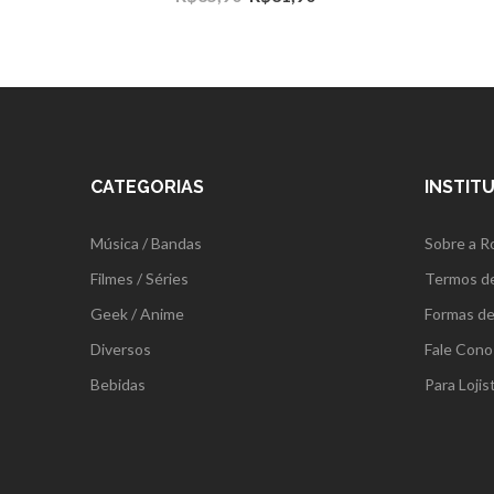
CATEGORIAS
INSTIT
Música / Bandas
Sobre a R
Filmes / Séries
Termos d
Geek / Anime
Formas d
Diversos
Fale Cono
Bebidas
Para Lojis