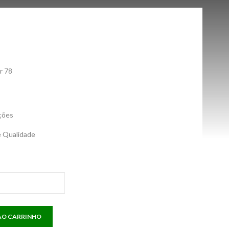
r 78
ções
e Qualidade
AO CARRINHO