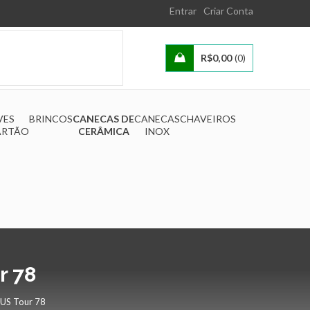
Entrar
Criar Conta
R$
0,00
0
VES
BRINCOS
CANECAS DE
CANECAS
CHAVEIROS
ARTÃO
CERÂMICA
INOX
r 78
 US Tour 78