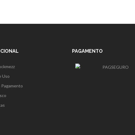
UCIONAL
PAGAMENTO
ockmezz
e Uso
e Pagamento
sco
tas