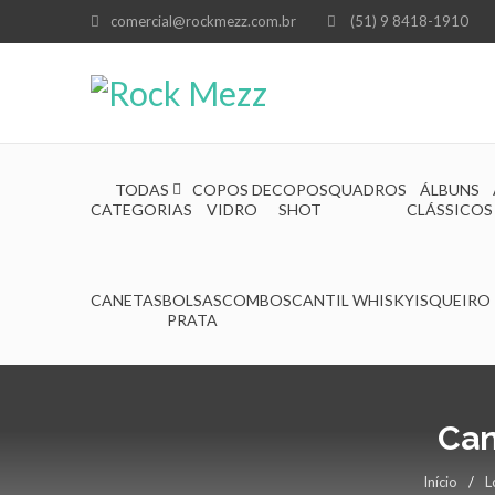
comercial@rockmezz.com.br
(51) 9 8418-1910
TODAS
COPOS DE
COPOS
QUADROS
ÁLBUNS
CATEGORIAS
VIDRO
SHOT
CLÁSSICOS
CANETAS
BOLSAS
COMBOS
CANTIL WHISKY
ISQUEIRO
PRATA
Can
Início
/
L