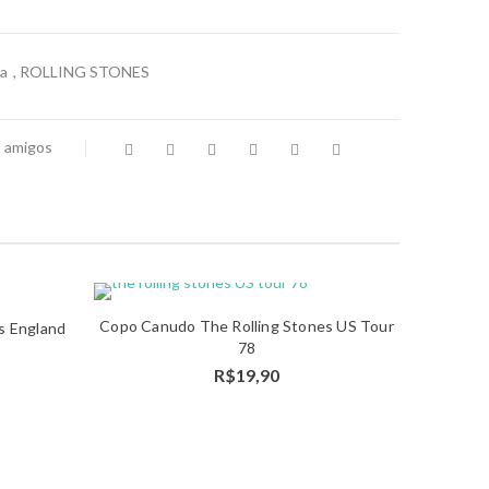
ca
,
ROLLING STONES
a amigos
Copo Canudo The Rolling Stones US Tour
hes
Detalhes
s England
78
R$
19,90