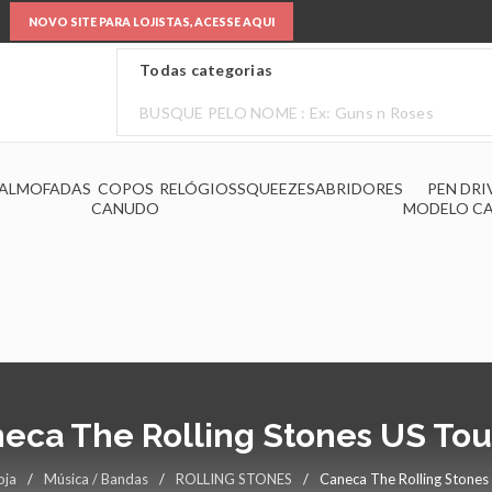
NOVO SITE PARA LOJISTAS, ACESSE AQUI
ALMOFADAS
COPOS
RELÓGIOS
SQUEEZES
ABRIDORES
PEN DRI
CANUDO
MODELO C
eca The Rolling Stones US Tou
oja
/
Música / Bandas
/
ROLLING STONES
/
Caneca The Rolling Stones