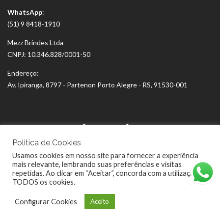
WhatsApp
:
(51) 9 8418-1910
Mezz Brindes Ltda
CNPJ: 10.346.828/0001-50
Endereço:
Av. Ipiranga, 8797 - Partenon Porto Alegre - RS, 91530-001
Politica de Cookies
Usamos cookies em nosso site para fornecer a experiência
mais relevante, lembrando suas preferências e visitas
repetidas. Ao clicar em “Aceitar”, concorda com a utilização de
TODOS os cookies.
Configurar Cookies
Aceito