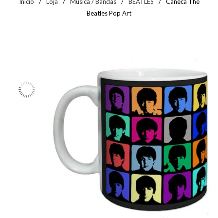
Início
/
Loja
/
Música / Bandas
/
BEATLES
/
Caneca The
Beatles Pop Art