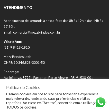
ATENDIMENTO
Atendimento de segunda à sexta-feira das 8h às 12h e das 14h às
17:50h.
Email: comercial@mezzbrindes.com.br
WhatsApp
:
(51) 9 8418-1910
Mezz Brindes Ltda
CNPJ: 10.346.828/0001-50
Endereço:
Av. Ipiranga, 8797 - Partenon Porto Alegre - RS, 91530-001
Politica de Cookies
Usamos cookies em nosso site para fornecer a experiência
mais relevante, lembrando suas preferências e visitas
repetidas. Ao clicar em “Aceitar”, concorda com a utilização de
TODOS os cookies.