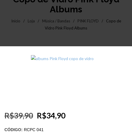
Albums
Início
/
Loja
/
Música / Bandas
/
PINK FLOYD
/
Copo de
Vidro Pink Floyd Albums
R$
39,90
R$
34,90
CÓDIGO:
RCPC 041