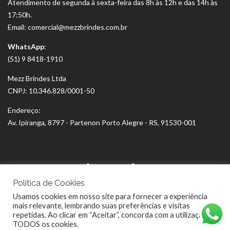
Atendimento de segunda à sexta-feira das 8h às 12h e das 14h às
17:50h.
Email: comercial@mezzbrindes.com.br
WhatsApp
:
(51) 9 8418-1910
Mezz Brindes Ltda
CNPJ: 10.346.828/0001-50
Endereço:
Av. Ipiranga, 8797 - Partenon Porto Alegre - RS, 91530-001
Politica de Cookies
Usamos cookies em nosso site para fornecer a experiência
mais relevante, lembrando suas preferências e visitas
repetidas. Ao clicar em “Aceitar”, concorda com a utilização de
TODOS os cookies.