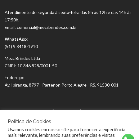
Atendimento de segunda à sexta-feira das 8h às 12h e das 14h às
17:50h.
Email: comercial@mezzbrindes.com.br
WhatsApp
:
(51) 9 8418-1910
Mezz Brindes Ltda
CNPJ: 10.346.828/0001-50
Endereço:
Av. Ipiranga, 8797 - Partenon Porto Alegre - RS, 91530-001
Politica de Cookies
Usamos cookies em nosso site para fornecer a experiência
mais relevante, lembrando suas preferências e visitas