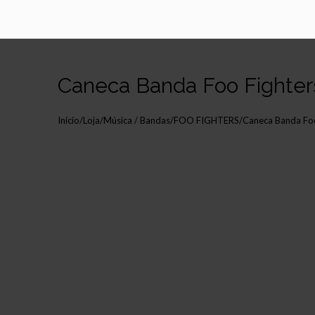
Caneca Banda Foo Fighter
Início
/
Loja
/
Música / Bandas
/
FOO FIGHTERS
/
Caneca Banda Foo