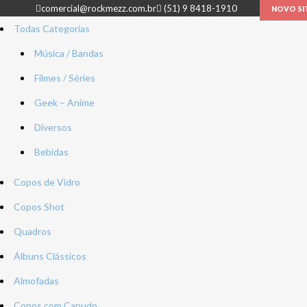
comercial@rockmezz.com.br
(51) 9 8418-1910
NOVO SIT
Todas Categorias
Música / Bandas
Filmes / Séries
Geek – Anime
Diversos
Bebidas
Copos de Vidro
Copos Shot
Quadros
Álbuns Clássicos
Almofadas
Copos com Canudo