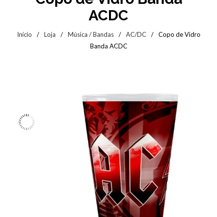
ACDC
Início
/
Loja
/
Música / Bandas
/
AC/DC
/
Copo de Vidro
Banda ACDC