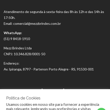
Atendimento de segunda à sexta-feira das 8h às 12h e das 14h às
17:50h.
Email: comercial@mezzbrindes.com.br
WhatsApp
:
(51) 9 8418-1910
Mezz Brindes Ltda
CNPJ: 10.346.828/0001-50
Endereço:
Av. Ipiranga, 8797 - Partenon Porto Alegre - RS, 91530-001
Politica de Cookies
Usamos cookies em nosso site para fornecer a experiência
mais relevante, lembrando suas preferências e visitas