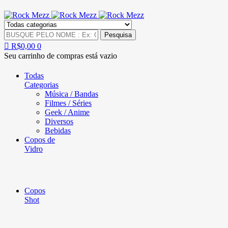
R$
0,00
0
Seu carrinho de compras está vazio
Todas
Categorias
Música / Bandas
Filmes / Séries
Geek / Anime
Diversos
Bebidas
Copos de
Vidro
Copos
Shot