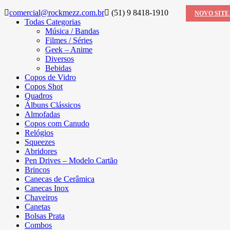
comercial@rockmezz.com.br
(51) 9 8418-1910
NOVO SITE
Todas Categorias
Música / Bandas
Filmes / Séries
Geek – Anime
Diversos
Bebidas
Copos de Vidro
Copos Shot
Quadros
Álbuns Clássicos
Almofadas
Copos com Canudo
Relógios
Squeezes
Abridores
Pen Drives – Modelo Cartão
Brincos
Canecas de Cerâmica
Canecas Inox
Chaveiros
Canetas
Bolsas Prata
Combos