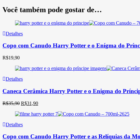
Você também pode gostar de…
Detalhes
Copo com Canudo Harry Potter e o Enígma do Prínc
R$
19,90
Detalhes
Caneca Cerâmica Harry Potter e o Enigma do Prínci
O
O
R$
35,90
R$
31,90
preço
preço
original
atual
era:
é:
Detalhes
R$35,90.
R$31,90.
Copo com Canudo Harry Potter e as Relíquias da Mor