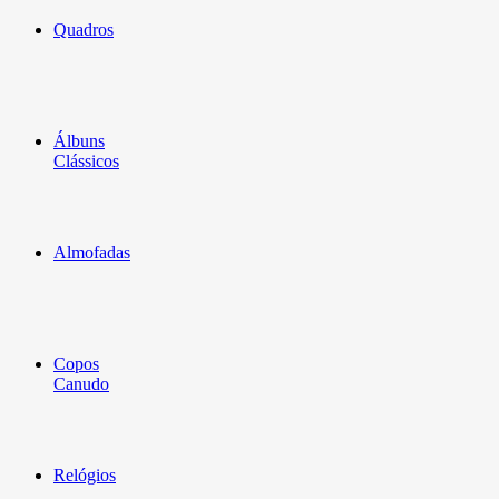
Quadros
Álbuns
Clássicos
Almofadas
Copos
Canudo
Relógios