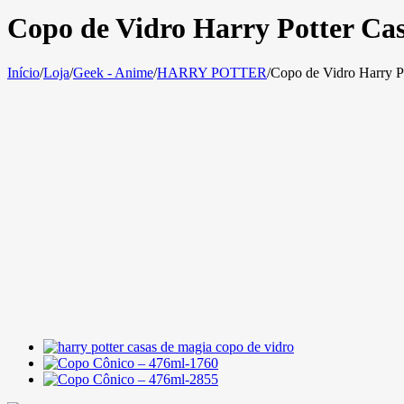
Copo de Vidro Harry Potter Ca
Início
/
Loja
/
Geek - Anime
/
HARRY POTTER
/
Copo de Vidro Harry P