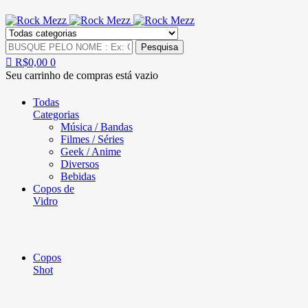
R$
0,00
0
Seu carrinho de compras está vazio
Todas
Categorias
Música / Bandas
Filmes / Séries
Geek / Anime
Diversos
Bebidas
Copos de
Vidro
Copos
Shot