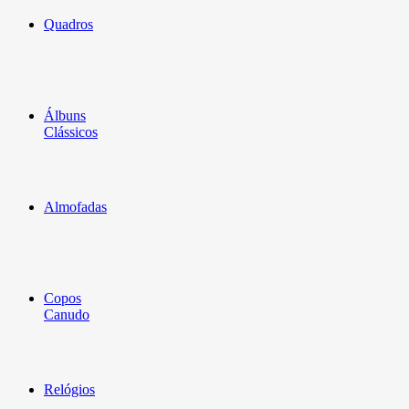
Quadros
Álbuns
Clássicos
Almofadas
Copos
Canudo
Relógios