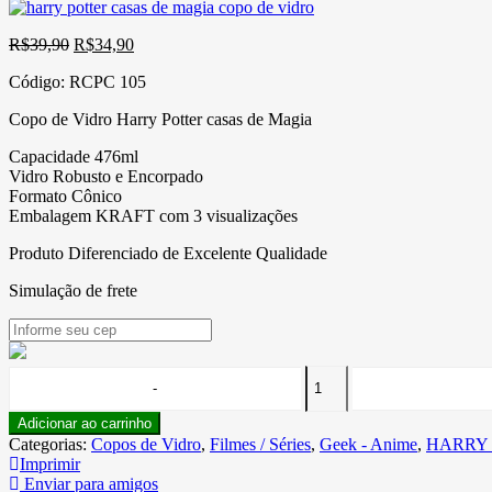
O
O
R$
39,90
R$
34,90
preço
preço
Código:
RCPC 105
original
atual
era:
é:
Copo de Vidro Harry Potter casas de Magia
R$39,90.
R$34,90.
Capacidade 476ml
Vidro Robusto e Encorpado
Formato Cônico
Embalagem KRAFT com 3 visualizações
Produto Diferenciado de Excelente Qualidade
Simulação de frete
Adicionar ao carrinho
Categorias:
Copos de Vidro
,
Filmes / Séries
,
Geek - Anime
,
HARRY
Imprimir
Enviar para amigos