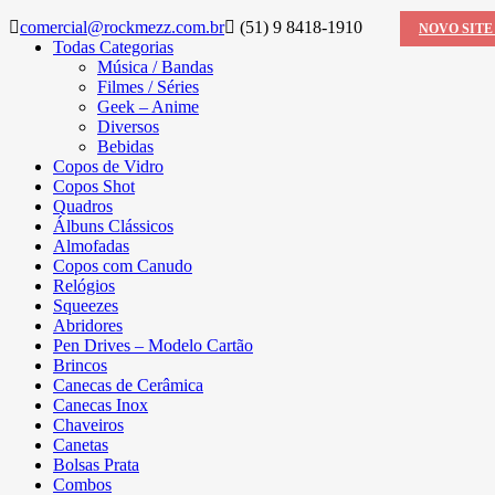
comercial@rockmezz.com.br
(51) 9 8418-1910
NOVO SITE
Todas Categorias
Música / Bandas
Filmes / Séries
Geek – Anime
Diversos
Bebidas
Copos de Vidro
Copos Shot
Quadros
Álbuns Clássicos
Almofadas
Copos com Canudo
Relógios
Squeezes
Abridores
Pen Drives – Modelo Cartão
Brincos
Canecas de Cerâmica
Canecas Inox
Chaveiros
Canetas
Bolsas Prata
Combos