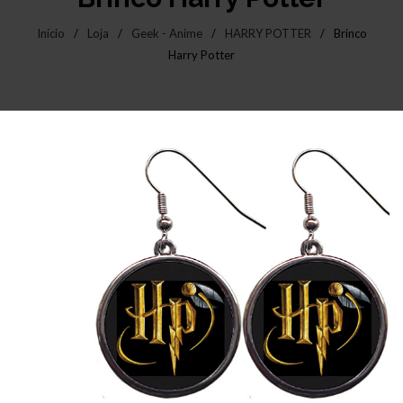
Início
/
Loja
/
Geek - Anime
/
HARRY POTTER
/
Brinco
Harry Potter