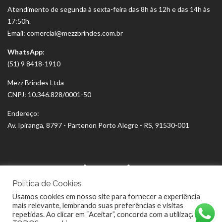
Atendimento de segunda à sexta-feira das 8h às 12h e das 14h às
17:50h.
Email: comercial@mezzbrindes.com.br
WhatsApp
:
(51) 9 8418-1910
Mezz Brindes Ltda
CNPJ: 10.346.828/0001-50
Endereço:
Av. Ipiranga, 8797 - Partenon Porto Alegre - RS, 91530-001
Politica de Cookies
Usamos cookies em nosso site para fornecer a experiência
mais relevante, lembrando suas preferências e visitas
repetidas. Ao clicar em “Aceitar”, concorda com a utilização de