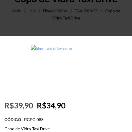
Início
/
Loja
/
Filmes / Séries
/
TAXI DRIVER
/
Copo de
Vidro Taxi Drive
R$
39,90
R$
34,90
CÓDIGO:
RCPC 088
Copo de Vidro Taxi Drive