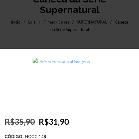
Supernatural
Início
/
Loja
/
Filmes / Séries
/
SUPERNATURAL
/
Caneca
da Série Supernatural
R$
35,90
R$
31,90
CÓDIGO:
RCCC 149