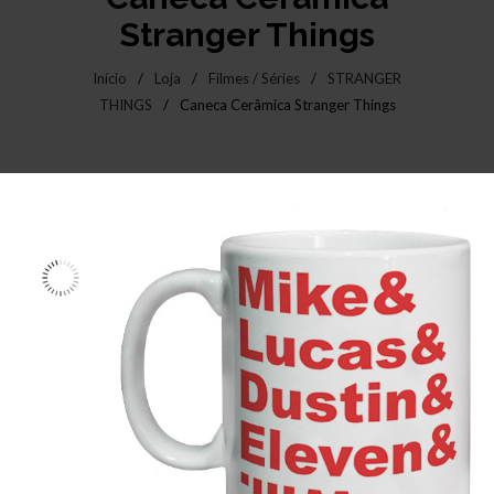
Stranger Things
Início
/
Loja
/
Filmes / Séries
/
STRANGER
THINGS
/
Caneca Cerâmica Stranger Things