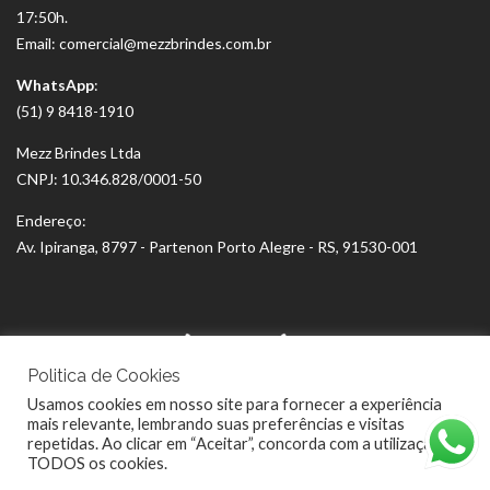
17:50h.
Email: comercial@mezzbrindes.com.br
WhatsApp
:
(51) 9 8418-1910
Mezz Brindes Ltda
CNPJ: 10.346.828/0001-50
Endereço:
Av. Ipiranga, 8797 - Partenon Porto Alegre - RS, 91530-001
Politica de Cookies
Usamos cookies em nosso site para fornecer a experiência
mais relevante, lembrando suas preferências e visitas
repetidas. Ao clicar em “Aceitar”, concorda com a utilização de
TODOS os cookies.