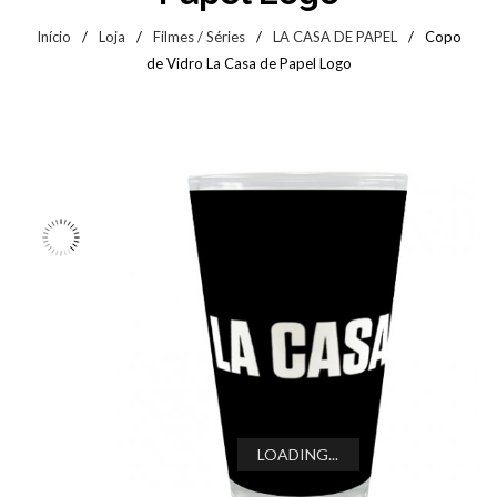
Início
/
Loja
/
Filmes / Séries
/
LA CASA DE PAPEL
/
Copo
de Vidro La Casa de Papel Logo
LOADING...
LOADING...
LOADING...