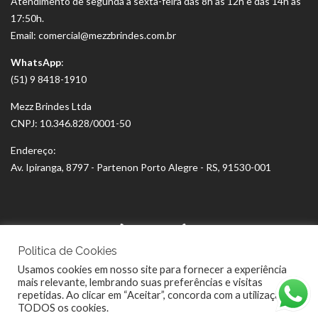
Atendimento de segunda à sexta-feira das 8h às 12h e das 14h às
17:50h.
Email: comercial@mezzbrindes.com.br
WhatsApp
:
(51) 9 8418-1910
Mezz Brindes Ltda
CNPJ: 10.346.828/0001-50
Endereço:
Av. Ipiranga, 8797 - Partenon Porto Alegre - RS, 91530-001
Politica de Cookies
Usamos cookies em nosso site para fornecer a experiência
mais relevante, lembrando suas preferências e visitas
repetidas. Ao clicar em “Aceitar”, concorda com a utilização de
TODOS os cookies.