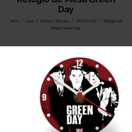
Day
Início
/
Loja
/
Música / Bandas
/
GREEN DAY
/
Relógio de
Mesa Green Day